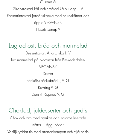
G samt V)
Sirapsrostad kål och smörad kålbuljong L, V
Rosmarinrostad jordärtskocka med solroskärnor och
äpple VEGANSK
Husets senap V
Lagrad ost, bröd och marmelad
Dessertostar, Arla Unika L, V
Lux marmelad på plommon från Enskededalen
VEGANSK
Druvor
Fänkålsknäckebröd L, V, G
Kavring V, G
Danskt rågbröd V, G
Choklad, juldesserter och godis
Chokladkräm med aprikos och karamelliserade
nötter L, ägg, nötter
Vaniljkryddat ris med ananaskompott och stjärnanis