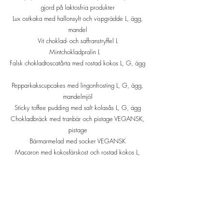
gjord på laktosfria produkter
Lux ostkaka med hallonsylt och vispgrädde L, ägg,
mandel
Vit choklad- och saffranstryffel L
Mintchokladpralin L
Falsk chokladtoscatårta med rostad kokos L, G, ägg
Pepparkakscupcakes med lingonfrosting L, G, ägg,
mandelmjöl
Sticky toffee pudding med salt kolasås L, G, ägg
Chokladbräck med tranbär och pistage VEGANSK,
pistage
Bärmarmelad med socker VEGANSK
Macaron med kokosfärskost och rostad kokos L,
mandel
Apelsinsallad VEGANSK
Polkagrisar VEGANSK
Mintkarameller, Skumtomtar
Fransk nougat ägg, mandel, pistage