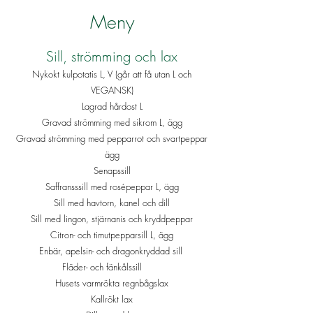
Meny
​Sill, strömming och lax
Nykokt kulpotatis L, V (går att få utan L och
VEGANSK)
Lagrad hårdost L
Gravad strömming med sikrom L, ägg
Gravad strömming med pepparrot och svartpeppar
ägg
Senapssill
Saffransssill med rosépeppar L, ägg
Sill med havtorn, kanel och dill
Sill med lingon, stjärnanis och kryddpeppar
Citron- och timutpepparsill L, ägg
Enbär, apelsin- och dragonkryddad sill
Fläder- och fänkålssill
Husets varmrökta regnbågslax
Kallrökt lax