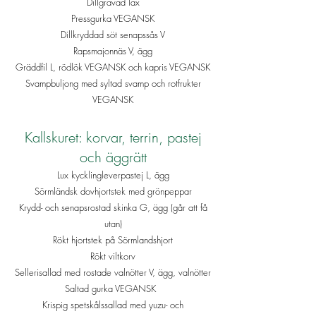
Dillgravad lax
Pressgurka VEGANSK
Dillkryddad söt senapssås V
Rapsmajonnäs V, ägg
Gräddfil L, rödlök VEGANSK och kapris VEGANSK
Svampbuljong med syltad svamp och rotfrukter
VEGANSK
Kallskuret: korvar, terrin, pastej
och äggrätt
Lux kycklingleverpastej L, ägg
Sörmländsk dovhjortstek med grönpeppar
Krydd- och senapsrostad skinka G, ägg (går att få
utan)
Rökt hjortstek på Sörmlandshjort
Rökt viltkorv
Sellerisallad med rostade valnötter V, ägg, valnötter
Saltad gurka VEGANSK
Krispig spetskålssallad med yuzu- och