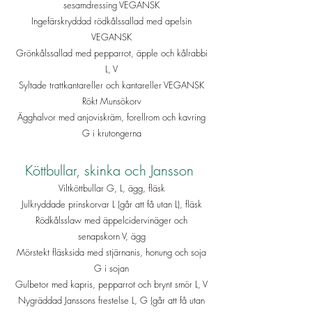
sesamdressing VEGANSK
Ingefärskryddad rödkålssallad med apelsin
VEGANSK
Grönkålssallad med pepparrot, äpple och kålrabbi
L, V
Syltade trattkantareller och kantareller VEGANSK
Rökt Munsökorv
Ägghalvor med anjoviskräm, forellrom och kavring
G i krutongerna
Köttbullar, skinka och Jansson
Viltköttbullar G, L, ägg, fläsk
Julkryddade prinskorvar L (går att få utan L), fläsk
Rödkålsslaw med äppelcidervinäger och
senapskorn V, ägg
Mörstekt fläsksida med stjärnanis, honung och soja
G i sojan
Gulbetor med kapris, pepparrot och brynt smör L, V
Nygräddad Janssons frestelse L, G (går att få utan