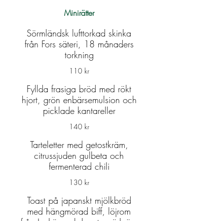
Minirätter
Sörmländsk lufttorkad skinka
från Fors säteri, 18 månaders
torkning
110 kr
Fyllda frasiga bröd med rökt
hjort, grön enbärsemulsion och
picklade kantareller
140 kr
Tarteletter med getostkräm,
citrussjuden gulbeta och
fermenterad chili
130 kr
Toast på japanskt mjölkbröd
med hängmörad biff, löjrom