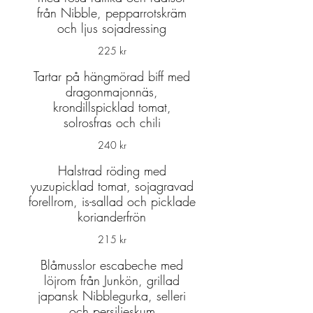
från Nibble, pepparrotskräm
och ljus sojadressing
225 kr
Tartar på hängmörad biff med
dragonmajonnäs,
krondillspicklad tomat,
solrosfras och chili
240 kr
Halstrad röding med
yuzupicklad tomat, sojagravad
forellrom, is-sallad och picklade
korianderfrön
215 kr
Blåmusslor escabeche med
löjrom från Junkön, grillad
japansk Nibblegurka, selleri
och persiljeskum