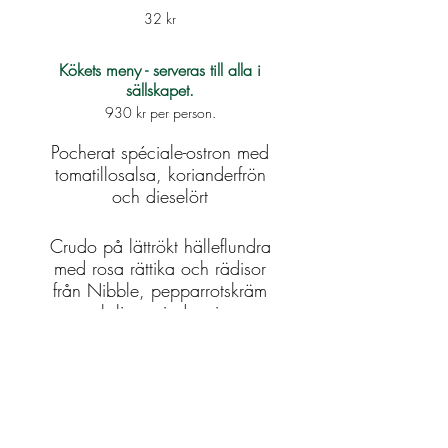
32 kr
Kökets meny - serveras till alla i
sällskapet.
930 kr per person.
Pocherat spéciale-ostron med
tomatillosalsa, korianderfrön
och dieselört
Crudo på lättrökt hälleflundra
med rosa rättika och rädisor
från Nibble, pepparrotskräm
och ljus sojadressing
Nygräddad focaccia med
olivolja, parmesan och lagrad
balsamico