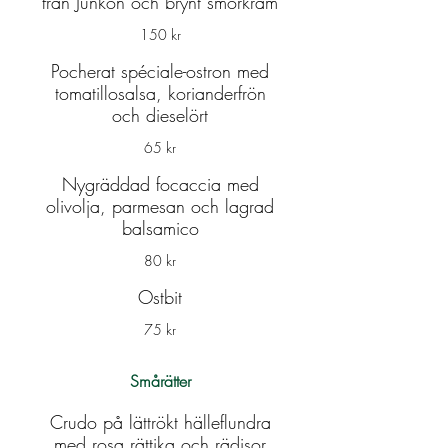
från Junkön och brynt smörkräm
150 kr
Pocherat spéciale-ostron med
tomatillosalsa, korianderfrön
och dieselört
65 kr
Nygräddad focaccia med
olivolja, parmesan och lagrad
balsamico
80 kr
Ostbit
75 kr
Smårätter
Crudo på lättrökt hälleflundra
med rosa rättika och rädisor