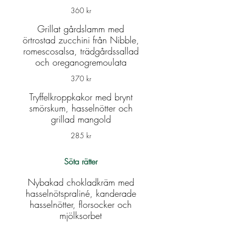
360 kr
Grillat gårdslamm med
örtrostad zucchini från Nibble,
romescosalsa, trädgårdssallad
och oreganogremoulata
370 kr
Tryffelkroppkakor med brynt
smörskum, hasselnötter och
grillad mangold
285 kr
Söta rätter
Nybakad chokladkräm med
hasselnötspraliné, kanderade
hasselnötter, florsocker och
mjölksorbet