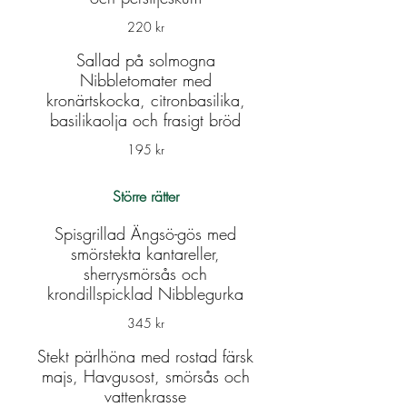
220 kr
Sallad på solmogna
Nibbletomater med
kronärtskocka, citronbasilika,
basilikaolja och frasigt bröd
195 kr
Större rätter
Spisgrillad Ängsö-gös med
smörstekta kantareller,
sherrysmörsås och
krondillspicklad Nibblegurka
345 kr
Stekt pärlhöna med rostad färsk
majs, Havgusost, smörsås och
vattenkrasse