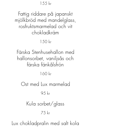
155 kr
Fattig riddare på japanskt
mjölkbröd med mandelglass,
rosfruktsmarmelad och vit
chokladkräm
150 kr
Färska Stenhusehallon med
hallonsorbet, vaniljsås och
färska fänkålsfrön
160 kr
Ost med Lux marmelad
95 kr
Kula sorbet/glass
75 kr
Lux chokladpralin med salt kola